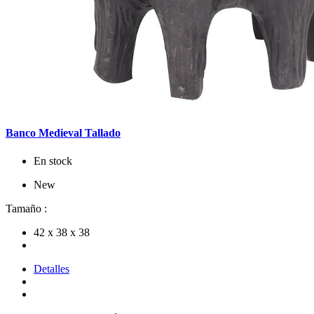
Banco Medieval Tallado
En stock
New
Tamaño :
42 x 38 x 38
Detalles