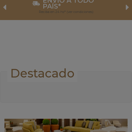
ENVÍO A TODO
PAÍS*
Reciba en 24 hs* (ver condiciones)
Destacado