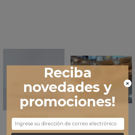
Reciba
novedades y
promociones!
Sofa en metal -
Sofá Lux Cuero
LUCATTI